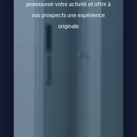
promouvoir votre activité et offrir à
vos prospects une expérience
originale